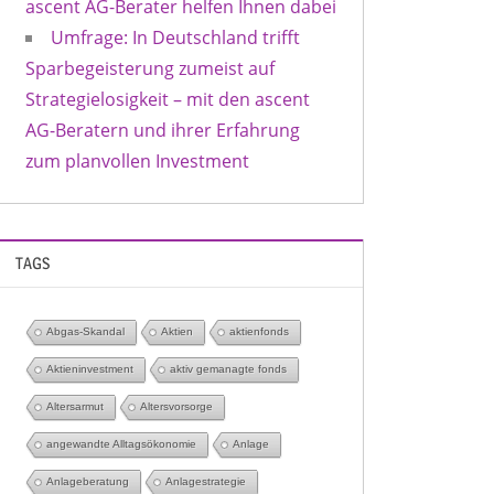
ascent AG-Berater helfen Ihnen dabei
Umfrage: In Deutschland trifft
Sparbegeisterung zumeist auf
Strategielosigkeit – mit den ascent
AG-Beratern und ihrer Erfahrung
zum planvollen Investment
TAGS
Abgas-Skandal
Aktien
aktienfonds
Aktieninvestment
aktiv gemanagte fonds
Altersarmut
Altersvorsorge
angewandte Alltagsökonomie
Anlage
Anlageberatung
Anlagestrategie