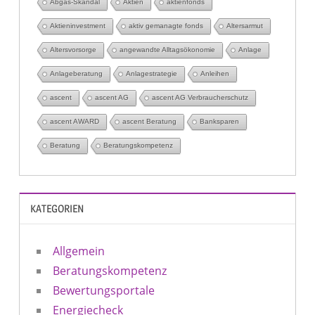
Abgas-Skandal
Aktien
aktienfonds
Aktieninvestment
aktiv gemanagte fonds
Altersarmut
Altersvorsorge
angewandte Alltagsökonomie
Anlage
Anlageberatung
Anlagestrategie
Anleihen
ascent
ascent AG
ascent AG Verbraucherschutz
ascent AWARD
ascent Beratung
Banksparen
Beratung
Beratungskompetenz
KATEGORIEN
Allgemein
Beratungskompetenz
Bewertungsportale
Energiecheck