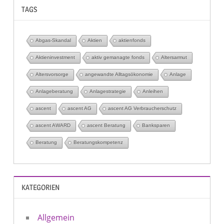
TAGS
Abgas-Skandal
Aktien
aktienfonds
Aktieninvestment
aktiv gemanagte fonds
Altersarmut
Altersvorsorge
angewandte Alltagsökonomie
Anlage
Anlageberatung
Anlagestrategie
Anleihen
ascent
ascent AG
ascent AG Verbraucherschutz
ascent AWARD
ascent Beratung
Banksparen
Beratung
Beratungskompetenz
KATEGORIEN
Allgemein