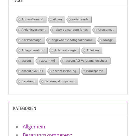
TAGS
Abgas-Skandal
Aktien
aktienfonds
Aktieninvestment
aktiv gemanagte fonds
Altersarmut
Altersvorsorge
angewandte Alltagsökonomie
Anlage
Anlageberatung
Anlagestrategie
Anleihen
ascent
ascent AG
ascent AG Verbraucherschutz
ascent AWARD
ascent Beratung
Banksparen
Beratung
Beratungskompetenz
KATEGORIEN
Allgemein
Beratungskompetenz