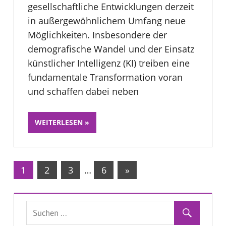
gesellschaftliche Entwicklungen derzeit
in außergewöhnlichem Umfang neue
Möglichkeiten. Insbesondere der
demografische Wandel und der Einsatz
künstlicher Intelligenz (KI) treiben eine
fundamentale Transformation voran
und schaffen dabei neben
WEITERLESEN
Seitennummerierung
Nächste
1
2
3
…
6
»
Beiträge
der
Beiträge