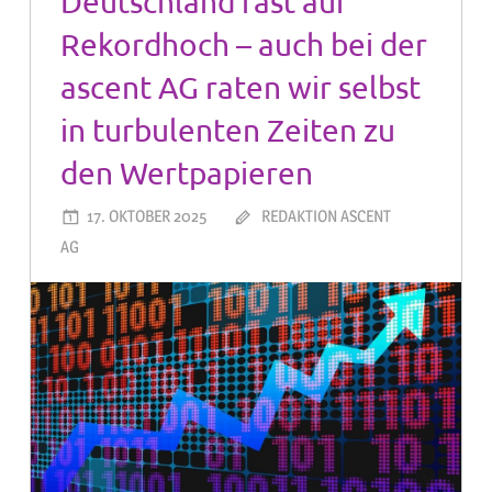
Deutschland fast auf
Rekordhoch – auch bei der
ascent AG raten wir selbst
in turbulenten Zeiten zu
den Wertpapieren
17. OKTOBER 2025
REDAKTION ASCENT
AG