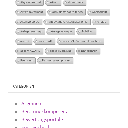
Abgas-Skandal
Aktien
aktienfonds
Aktieninvestment
aktiv gemanagte fonds
Altersarmut
Altersvorsorge
angewandte Alltagsökonomie
Anlage
Anlageberatung
Anlagestrategie
Anleihen
ascent
ascent AG
ascent AG Verbraucherschutz
ascent AWARD
ascent Beratung
Banksparen
Beratung
Beratungskompetenz
KATEGORIEN
Allgemein
Beratungskompetenz
Bewertungsportale
Energiecheck