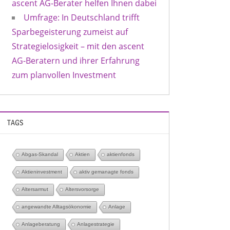
ascent AG-Berater helfen Ihnen dabei
Umfrage: In Deutschland trifft
Sparbegeisterung zumeist auf
Strategielosigkeit – mit den ascent
AG-Beratern und ihrer Erfahrung
zum planvollen Investment
TAGS
Abgas-Skandal
Aktien
aktienfonds
Aktieninvestment
aktiv gemanagte fonds
Altersarmut
Altersvorsorge
angewandte Alltagsökonomie
Anlage
Anlageberatung
Anlagestrategie