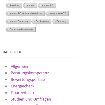
Anleihen
ascent
ascent AG
ascent AG Verbraucherschutz
ascent AWARD
ascent Beratung
Banksparen
Beratung
Beratungskompetenz
KATEGORIEN
Allgemein
Beratungskompetenz
Bewertungsportale
Energiecheck
Finanzwissen
Studien und Umfragen