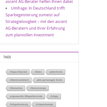
ascent AG-Berater helfen Ihnen dabei
Umfrage: In Deutschland trifft
Sparbegeisterung zumeist auf
Strategielosigkeit – mit den ascent
AG-Beratern und ihrer Erfahrung
zum planvollen Investment
TAGS
Abgas-Skandal
Aktien
aktienfonds
Aktieninvestment
aktiv gemanagte fonds
Altersarmut
Altersvorsorge
angewandte Alltagsökonomie
Anlage
Anlageberatung
Anlagestrategie