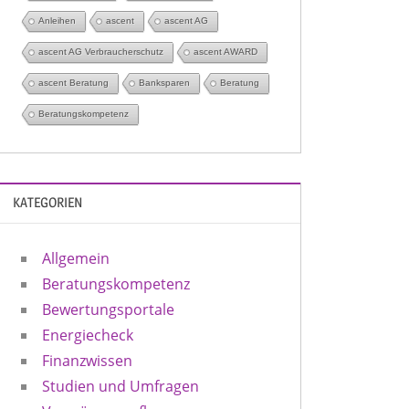
Anleihen
ascent
ascent AG
ascent AG Verbraucherschutz
ascent AWARD
ascent Beratung
Banksparen
Beratung
Beratungskompetenz
KATEGORIEN
Allgemein
Beratungskompetenz
Bewertungsportale
Energiecheck
Finanzwissen
Studien und Umfragen