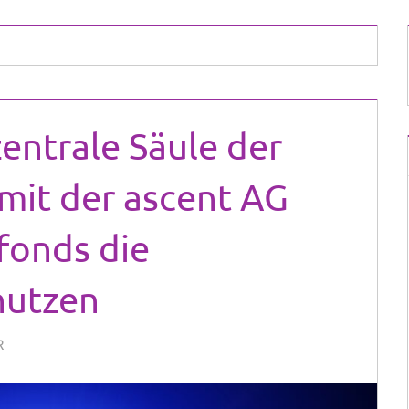
zentrale Säule der
mit der ascent AG
fonds die
nutzen
R