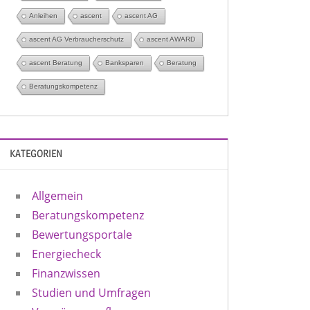
Anleihen
ascent
ascent AG
ascent AG Verbraucherschutz
ascent AWARD
ascent Beratung
Banksparen
Beratung
Beratungskompetenz
KATEGORIEN
Allgemein
Beratungskompetenz
Bewertungsportale
Energiecheck
Finanzwissen
Studien und Umfragen