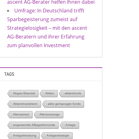
ascent AG-Berater helfen Ihnen dabei
Umfrage: In Deutschland trifft
Sparbegeisterung zumeist auf
Strategielosigkeit – mit den ascent
AG-Beratern und ihrer Erfahrung
zum planvollen Investment
TAGS
Abgas-Skandal
Aktien
aktienfonds
Aktieninvestment
aktiv gemanagte fonds
Altersarmut
Altersvorsorge
angewandte Alltagsökonomie
Anlage
Anlageberatung
Anlagestrategie