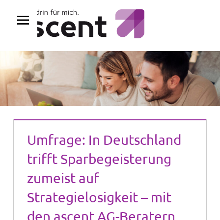
Zum
Inhalt
springen
Umfrage: In Deutschland
trifft Sparbegeisterung
zumeist auf
Strategielosigkeit – mit
den ascent AG-Beratern