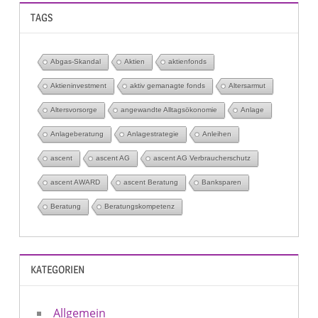
TAGS
Abgas-Skandal
Aktien
aktienfonds
Aktieninvestment
aktiv gemanagte fonds
Altersarmut
Altersvorsorge
angewandte Alltagsökonomie
Anlage
Anlageberatung
Anlagestrategie
Anleihen
ascent
ascent AG
ascent AG Verbraucherschutz
ascent AWARD
ascent Beratung
Banksparen
Beratung
Beratungskompetenz
KATEGORIEN
Allgemein