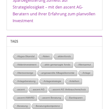
Sparbegeisterung zumeist auf
Strategielosigkeit – mit den ascent AG-
Beratern und ihrer Erfahrung zum planvollen
Investment
TAGS
Abgas-Skandal
Aktien
aktienfonds
Aktieninvestment
aktiv gemanagte fonds
Altersarmut
Altersvorsorge
angewandte Alltagsökonomie
Anlage
Anlageberatung
Anlagestrategie
Anleihen
ascent
ascent AG
ascent AG Verbraucherschutz
ascent AWARD
ascent Beratung
Banksparen
Beratung
Beratungskompetenz