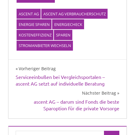
ASCENT AG
ASCENT AG VERBRAUCHERSCHUTZ
ENERGIE SPAREN
ENERGIECHECK
KOSTENEFFIZIENZ
SPAREN
STROMANBIETER WECHSELN
Beitragsnavigation
Vorheriger Beitrag
Serviceeinbußen bei Vergleichsportalen –
ascent AG setzt auf individuelle Beratung
Nächster Beitrag
ascent AG – darum sind Fonds die beste
Sparoption für die private Vorsorge