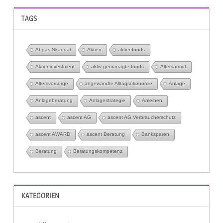
TAGS
Abgas-Skandal
Aktien
aktienfonds
Aktieninvestment
aktiv gemanagte fonds
Altersarmut
Altersvorsorge
angewandte Alltagsökonomie
Anlage
Anlageberatung
Anlagestrategie
Anleihen
ascent
ascent AG
ascent AG Verbraucherschutz
ascent AWARD
ascent Beratung
Banksparen
Beratung
Beratungskompetenz
KATEGORIEN